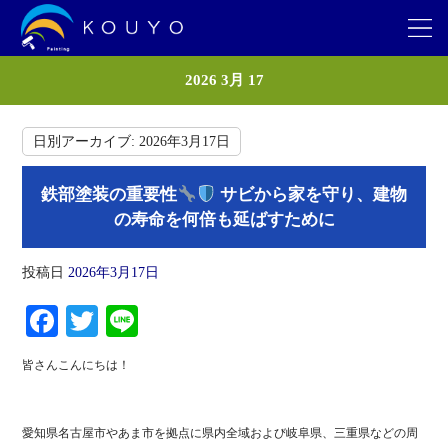
2026 3月 17
日別アーカイブ:
2026年3月17日
鉄部塗装の重要性
サビから家を守り、建物
の寿命を何倍も延ばすために
投稿日
2026年3月17日
Fa
T
Li
ce
wi
ne
皆さんこんにちは！
bo
tte
ok
r
愛知県名古屋市やあま市を拠点に県内全域および岐阜県、三重県などの周