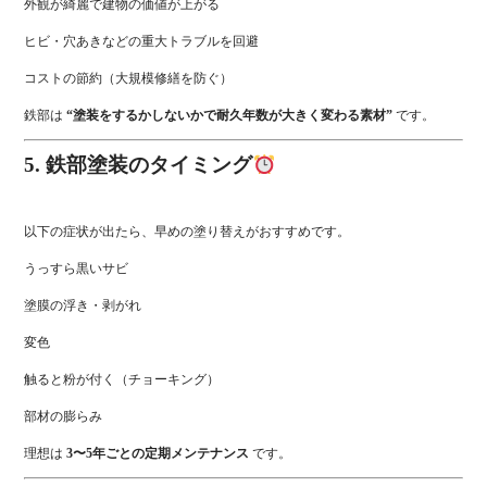
外観が綺麗で建物の価値が上がる
ヒビ・穴あきなどの重大トラブルを回避
コストの節約（大規模修繕を防ぐ）
鉄部は
“塗装をするかしないかで耐久年数が大きく変わる素材”
です。
5. 鉄部塗装のタイミング
以下の症状が出たら、早めの塗り替えがおすすめです。
うっすら黒いサビ
塗膜の浮き・剥がれ
変色
触ると粉が付く（チョーキング）
部材の膨らみ
理想は
3〜5年ごとの定期メンテナンス
です。