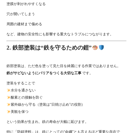
塗膜が剥がれやすくなる
穴が開いてしまう
周囲の建材まで傷める
など、建物の安全性にも影響する重大なトラブルにつながります。
2. 鉄部塗装は“鉄を守るための鎧”
鉄部塗装は、ただ色を塗って見た目を綺麗にする作業ではありません。
鉄がサビないようにバリアをつくる大切な工事
です。
塗装をすることで
水分を通さない
酸素との接触を防ぐ
紫外線から守る（塗装は“日焼け止め”の役割）
美観を保つ
という効果が生まれ、鉄の寿命が大幅に延びます。
特に「防錆塗料」は、鉄にとっての“命綱”とも言えるほど重要な存在で