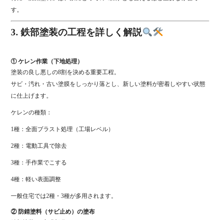
す。
3. 鉄部塗装の工程を詳しく解説
① ケレン作業（下地処理）
塗装の良し悪しの8割を決める重要工程。
サビ・汚れ・古い塗膜をしっかり落とし、新しい塗料が密着しやすい状態
に仕上げます。
ケレンの種類：
1種：全面ブラスト処理（工場レベル）
2種：電動工具で除去
3種：手作業でこする
4種：軽い表面調整
一般住宅では2種・3種が多用されます。
② 防錆塗料（サビ止め）の塗布