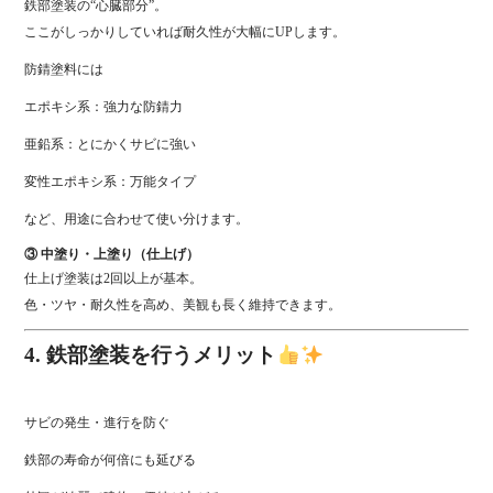
鉄部塗装の“心臓部分”。
ここがしっかりしていれば耐久性が大幅にUPします。
防錆塗料には
エポキシ系：強力な防錆力
亜鉛系：とにかくサビに強い
変性エポキシ系：万能タイプ
など、用途に合わせて使い分けます。
③ 中塗り・上塗り（仕上げ）
仕上げ塗装は2回以上が基本。
色・ツヤ・耐久性を高め、美観も長く維持できます。
4. 鉄部塗装を行うメリット
サビの発生・進行を防ぐ
鉄部の寿命が何倍にも延びる