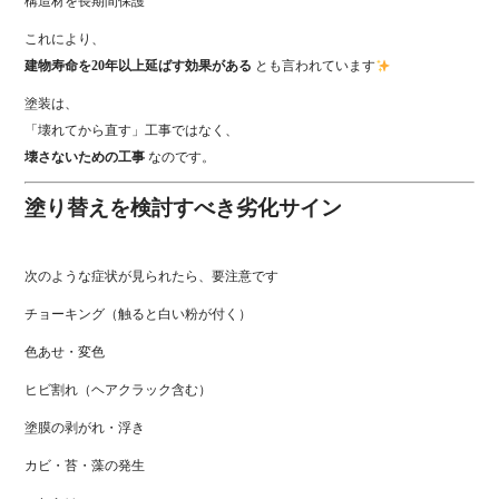
構造材を長期間保護
これにより、
建物寿命を20年以上延ばす効果がある
とも言われています
塗装は、
「壊れてから直す」工事ではなく、
壊さないための工事
なのです。
塗り替えを検討すべき劣化サイン
次のような症状が見られたら、要注意です
チョーキング（触ると白い粉が付く）
色あせ・変色
ヒビ割れ（ヘアクラック含む）
塗膜の剥がれ・浮き
カビ・苔・藻の発生