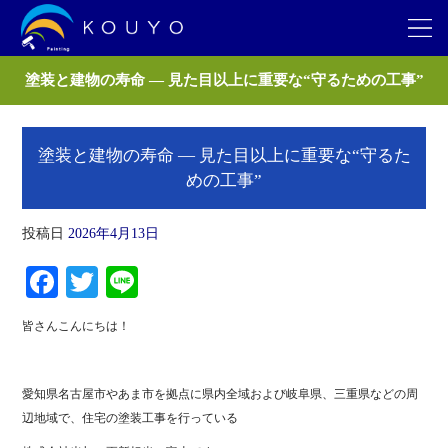
塗装と建物の寿命 ― 見た目以上に重要な“守るための工事”
塗装と建物の寿命 ― 見た目以上に重要な“守るた
めの工事”
投稿日
2026年4月13日
Fa
T
Li
ce
wi
ne
皆さんこんにちは！
bo
tte
ok
r
愛知県名古屋市やあま市を拠点に県内全域および岐阜県、三重県などの周
辺地域で、住宅の塗装工事を行っている