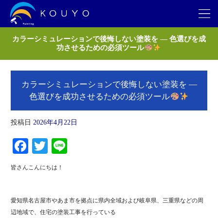
カラーシミュレーションで後悔しない塗装を ― 色選びを成
功させるための必須ツール
カラーシミュレーションで後悔しない塗装を ―
色選びを成功させるための必須ツール
投稿日
2026年4月22日
Fa
T
Li
ce
wi
ne
皆さんこんにちは！
bo
tte
ok
r
愛知県名古屋市やあま市を拠点に県内全域および岐阜県、三重県などの周
辺地域で、住宅の塗装工事を行っている