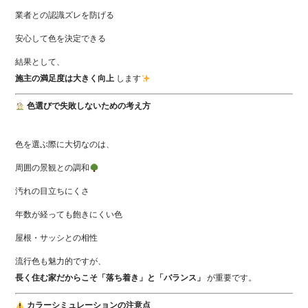
業者との認識ズレを防げる
安心して色を決定できる
結果として、
施主の満足度は大きく向上
します
色選びで失敗しないための考え方
色を選ぶ際に大切なのは、
周囲の景観との調和
汚れの目立ちにくさ
年数が経っても飽きにくい色
屋根・サッシとの相性
流行色も魅力的ですが、
長く住む家だからこそ「落ち着き」と「バランス」
が重要です。
カラーシミュレーションの注意点