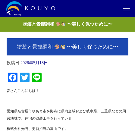
塗装と景観調和
〜美しく保つために〜
塗装と景観調和
〜美しく保つために〜
投稿日
2026年5月18日
Fa
T
Li
ce
wi
ne
皆さんこんにちは！
bo
tte
ok
r
愛知県名古屋市やあま市を拠点に県内全域および岐阜県、三重県などの周
辺地域で、住宅の塗装工事を行っている
株式会社光与、更新担当の富山です。